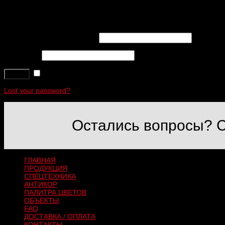
Login
Username or email address
*
Password
*
Remember me
Log in
Lost your password?
Остались вопросы? С
ГЛАВНАЯ
ПРОДУКЦИЯ
СПЕЦТЕХНИКА
АНТИКОР
ПАЛИТРА ЦВЕТОВ
ОБЪЕКТЫ
FAQ
ДОСТАВКА / ОПЛАТА
КОНТАКТЫ