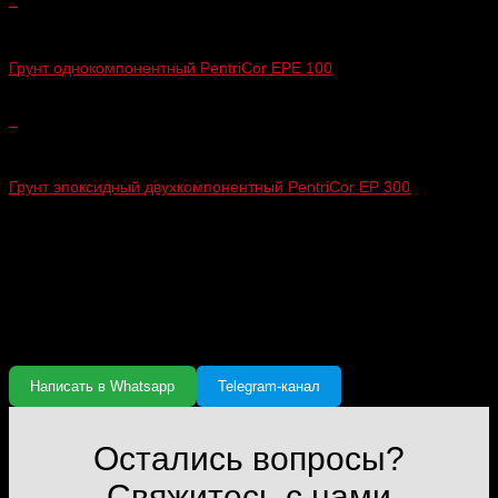
+
Антикоррозийные грунты
Грунт однокомпонентный PentriCor EPE 100
+
Антикоррозийные грунты
Грунт эпоксидный двухкомпонентный PentriCor EP 300
Связаться с нами
Телефон:
+7 (924) 797-97-90 (Whatsapp / Telegram / Viber)
График работы:
Пн-Вс 9:00-20:00
E-mail:
kraska-spectekhnika@mail.ru
Написать в Whatsapp
Telegram-канал
Остались вопросы?
Свяжитесь с нами