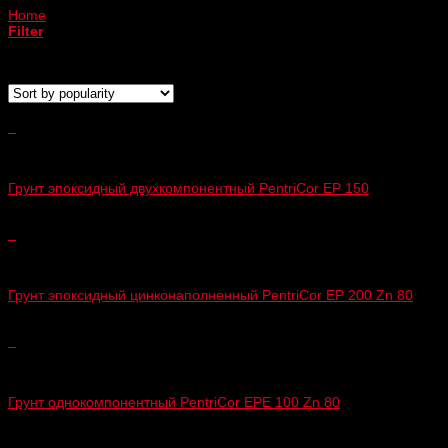
Home
/
Антикоррозийные грунты
Filter
Showing all 5 results
+
Антикоррозийные грунты
Грунт эпоксидный двухкомпонентный PentriCor EP 150
+
Антикоррозийные грунты
Грунт эпоксидный цинконаполненный PentriCor EP 200 Zn 80
+
Антикоррозийные грунты
Грунт однокомпонентный PentriCor EPE 100 Zn 80