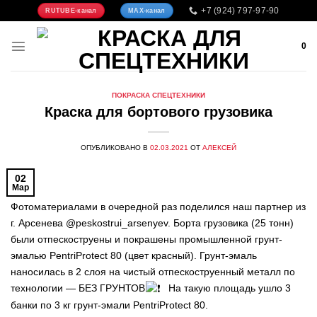
Skip
+7 (924) 797-97-90
RUTUBE-канал
MAX-канал
to
content
0
ПОКРАСКА СПЕЦТЕХНИКИ
Краска для бортового грузовика
ОПУБЛИКОВАНО В
02.03.2021
ОТ
АЛЕКСЕЙ
02
Мар
Фотоматериалами в очередной раз поделился наш партнер из
г. Арсенева @peskostrui_arsenyev. Борта грузовика (25 тонн)
были отпескоструены и покрашены промышленной грунт-
эмалью PentriProtect 80 (цвет красный). Грунт-эмаль
наносилась в 2 слоя на чистый отпескоструенный металл по
технологии — БЕЗ ГРУНТОВ
⠀На такую площадь ушло 3
банки по 3 кг грунт-эмали PentriProtect 80.